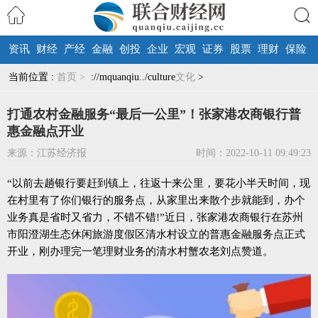
资讯
财经
产经
金融
创投
企业
宏观
证券
股票
理财
保险
搜索
当前位置 :
首页 >
://mquanqiu../culture
文化
>
打通农村金融服务“最后一公里”！张家港农商银行普
惠金融点开业
来源：江苏经济报
时间：2022-10-11 09:49:23
“以前去趟银行要赶到镇上，往返十来公里，要花小半天时间，现
在村里有了你们银行的服务点，从家里出来散个步就能到，办个
业务真是省时又省力，不错不错!”近日，张家港农商银行在苏州
市阳澄湖生态休闲旅游度假区清水村设立的普惠金融服务点正式
开业，刚办理完一笔理财业务的清水村蟹农老刘点赞道。