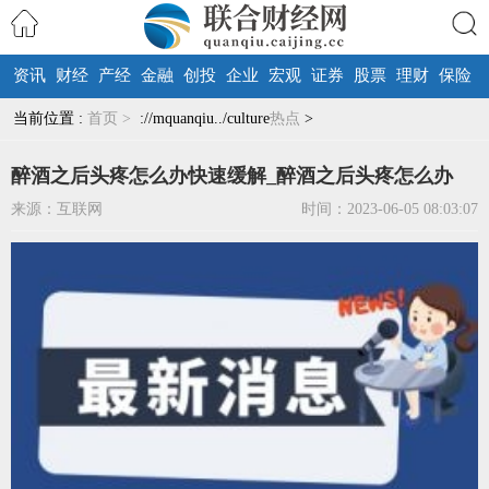
资讯
财经
产经
金融
创投
企业
宏观
证券
股票
理财
保险
搜索
当前位置 :
首页 >
://mquanqiu../culture
热点
>
醉酒之后头疼怎么办快速缓解_醉酒之后头疼怎么办
来源：互联网
时间：2023-06-05 08:03:07