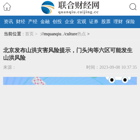
资讯
财经
产经
金融
创投
企业
宏观
证券
股票
理财
保险
搜索
当前位置 :
首页 >
://mquanqiu../culture
热点
>
北京发布山洪灾害风险提示，门头沟等六区可能发生
山洪风险
来源：
时间：2023-09-08 10:37:35