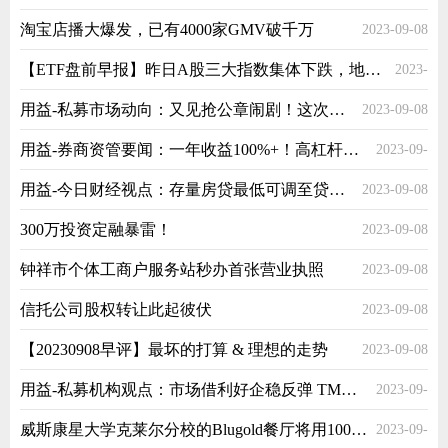
淘宝店播大爆发，已有4000家GMV破千万
2023-09-08
【ETF盘前早报】昨日A股三大指数集体下跌，地产ETF(159707)成交额大幅放量超6559万元，换手率达13.71%
2023-
用益-私募市场动向：又见抢公章闹剧！这次是私募
2023-09-08
09-08
用益-券商资管要闻：一年收益100%+！高杠杆DMA资管产品曝光！
2023-09-
用益-今日财经视点：存量房贷最低可调至贷款时全国下限
2023-09-08
08
300万投资定融暴雷！
2023-09-08
钟祥市个体工商户服务站秒办首张营业执照
2023-09-08
信托公司股权转让此起彼伏
2023-09-08
【20230908早评】最坏的打算 & 理想的走势
2023-09-08
用益-私募机构观点：市场借利好企稳反弹 TMT有望成为主线之一
2023-09-
威斯康星大学克莱尔分校的Blugold餐厅将用100%可回收铝罐取代塑料瓶
2023-09-
07